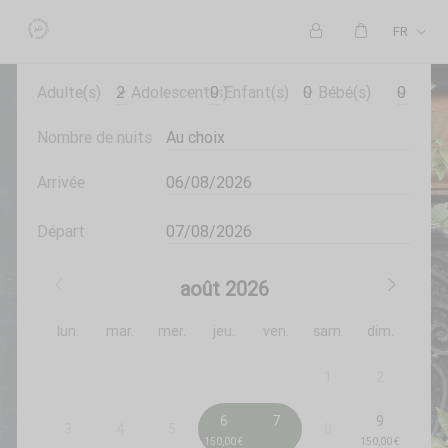
FR
Adulte(s)
Adolescent(s)
Enfant(s)
Bébé(s)
Nombre de nuits
Arrivée
Départ
août
2026
lun.
mar.
mer.
jeu.
ven.
sam.
dim.
1
2
6
7
9
3
4
5
8